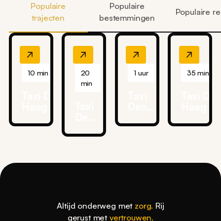
Populaire
Populaire
Populaire re
trajecten
bestemmingen
10 min
20
1 uur
35 min
min
Taxi Den
Taxi
Taxi De
Taxi
Haag →
Den
Haag →
Den
HMC
Haag
Ahoy
Haag
Westeinde
→
Rotterd
→
Ziekenhuis
Ziggo
Delft
Dome
Altijd onderweg met
zorg.
Rij
gerust met
vertrouwen.