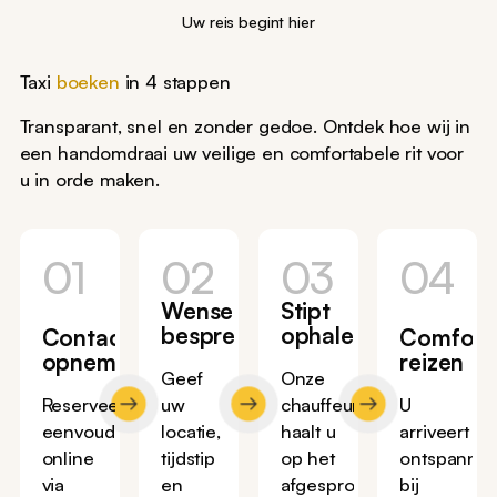
Uw reis begint hier
Taxi
boeken
in 4 stappen
Transparant, snel en zonder gedoe. Ontdek hoe wij in
een handomdraai uw veilige en comfortabele rit voor
u in orde maken.
01
02
03
04
Wensen
Stipt
bespreken
ophalen
Contact
Comfort
opnemen
reizen
Geef
Onze
Reserveer
uw
chauffeur
U
eenvoudig
locatie,
haalt u
arriveert
online
tijdstip
op het
ontspanne
via
en
afgesproken
bij