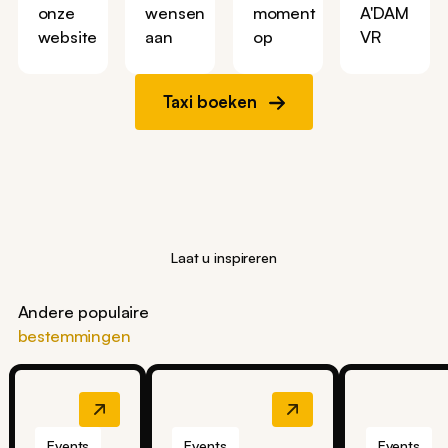
onze
wensen
moment
A'DAM
website
aan
op
VR
Taxi boeken
Laat u inspireren
Andere populaire
bestemmingen
Events
Events
Events