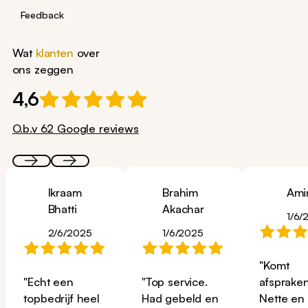
Feedback
Wat
klanten
over
ons zeggen
4,6
O.b.v 62 Google reviews
Ikraam
Brahim
Ami
Bhatti
Akachar
1/6/
2/6/2025
1/6/2025
"Komt
"Echt een
"Top service.
afspraken
topbedrijf heel
Had gebeld en
Nette en