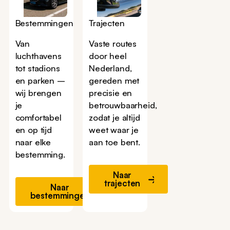
Bestemmingen
Trajecten
Van
Vaste routes
luchthavens
door heel
tot stadions
Nederland,
en parken –
gereden met
wij brengen
precisie en
je
betrouwbaarheid,
comfortabel
zodat je altijd
en op tijd
weet waar je
naar elke
aan toe bent.
bestemming.
Naar
trajecten
Naar
bestemmingen