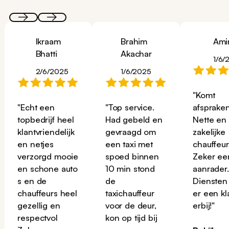
Ikraam
Brahim
Ami
Bhatti
Akachar
1/6/
2/6/2025
1/6/2025
"Komt
"Echt een
"Top service.
afspraken
topbedrijf heel
Had gebeld en
Nette en
klantvriendelijk
gevraagd om
zakelijke
en netjes
een taxi met
chauffeur
verzorgd mooie
spoed binnen
Zeker ee
en schone auto
10 min stond
aanrader
s en de
de
Diensten
chauffeurs heel
taxichauffeur
er een kl
gezellig en
voor de deur,
erbij!"
respectvol
kon op tijd bij