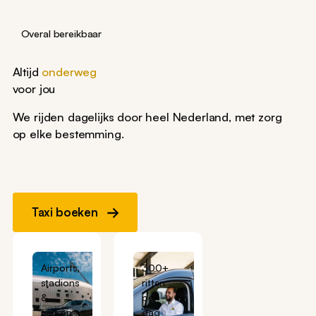
Overal bereikbaar
Altijd
onderweg
voor jou
We rijden dagelijks door heel Nederland, met zorg
op elke bestemming.
Taxi boeken
Airports,
300+
stadions
ritten
&
per
parken
dag