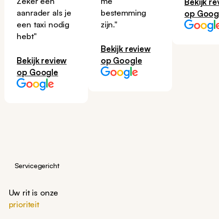
Zeker een
me
Bekijk re
aanrader als je
bestemming
op Goog
een taxi nodig
zijn."
hebt"
Bekijk review
Bekijk review
op Google
op Google
Servicegericht
Uw rit is onze
prioriteit