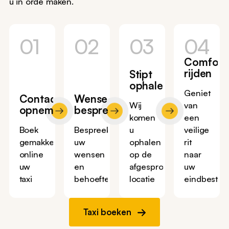
u in orde maken.
01
02
03
04
Comfort
rijden
Stipt
ophalen
Geniet
Contact
Wensen
Wij
van
opnemen
bespreken
komen
een
Boek
Bespreek
u
veilige
gemakkelijk
uw
ophalen
rit
online
wensen
op de
naar
uw
en
afgesproken
uw
taxi
behoeftes
locatie
eindbestem
Taxi boeken