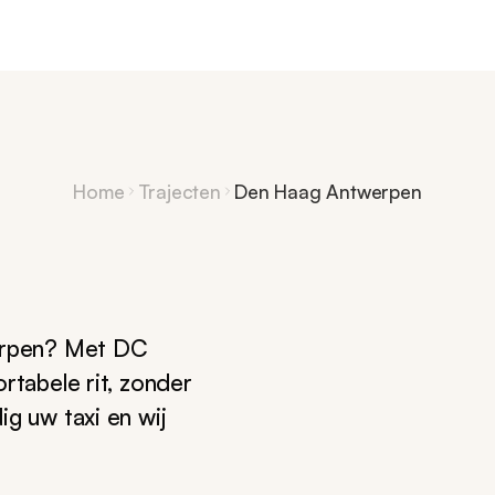
Home
Trajecten
Den Haag Antwerpen
werpen? Met DC
rtabele rit, zonder
g uw taxi en wij