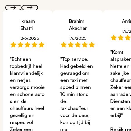
Ikraam
Brahim
Ami
Bhatti
Akachar
1/6/
2/6/2025
1/6/2025
"Komt
"Echt een
"Top service.
afspraken
topbedrijf heel
Had gebeld en
Nette en
klantvriendelijk
gevraagd om
zakelijke
en netjes
een taxi met
chauffeur
verzorgd mooie
spoed binnen
Zeker ee
en schone auto
10 min stond
aanrader
s en de
de
Diensten
chauffeurs heel
taxichauffeur
er een kl
gezellig en
voor de deur,
erbij!"
respectvol
kon op tijd bij
Zeker een
me
Bekijk re