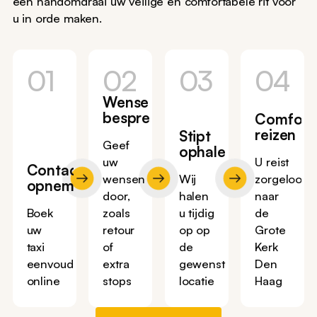
een handomdraai uw veilige en comfortabele rit voor
u in orde maken.
01
02
03
04
Wensen
bespreken
Comfort
reizen
Stipt
Geef
ophalen
uw
U reist
Contact
wensen
Wij
zorgeloos
opnemen
door,
halen
naar
Boek
zoals
u tijdig
de
uw
retour
op op
Grote
taxi
of
de
Kerk
eenvoudig
extra
gewenste
Den
online
stops
locatie
Haag