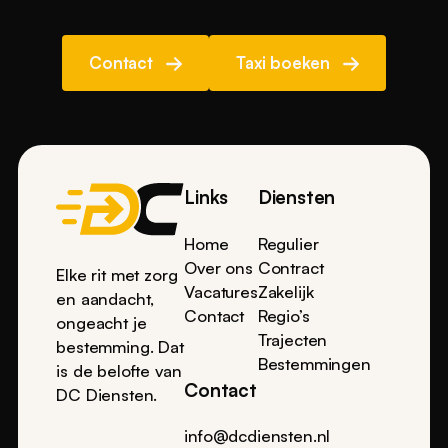
Contact
Taxi boeken
Footer
Links
Diensten
Home
Regulier
Over ons
Contract
Elke rit met zorg
Vacatures
Zakelijk
en aandacht,
Contact
Regio’s
ongeacht je
Trajecten
bestemming. Dat
Bestemmingen
is de belofte van
Contact
DC Diensten.
info@dcdiensten.nl