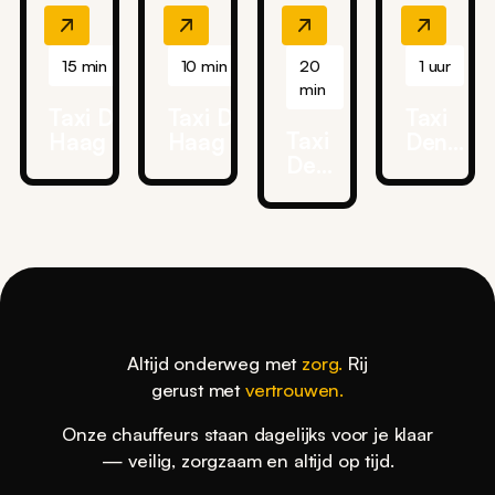
15 min
10 min
20
1 uur
min
Taxi Den
Taxi Den
Taxi
Taxi
Haag →
Haag →
Den
Den
HMC
HMC
Haag
Haag
Bronovo
Westeinde
→
→
Ziekenhuis
Ziekenhuis
Ziggo
Delft
Dome
Altijd onderweg met
zorg.
Rij
gerust met
vertrouwen.
Onze chauffeurs staan dagelijks voor je klaar
— veilig, zorgzaam en altijd op tijd.