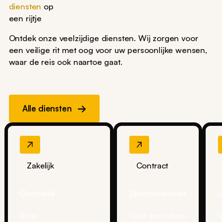
diensten
op
een rijtje
Ontdek onze veelzijdige diensten. Wij zorgen voor
een veilige rit met oog voor uw persoonlijke wensen,
waar de reis ook naartoe gaat.
Alle diensten
Zakelijk
Contract
Overheid
Directievervoer
L
Voor
Voor executives