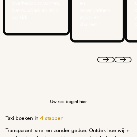
overheidsopdrachten,
en
betrouwbaar en altijd
zakenpartners,
k
op tijd.
stijlvol en
v
discreet.
Uw reis begint hier
Taxi boeken in
4 stappen
Transparant, snel en zonder gedoe. Ontdek hoe wij in