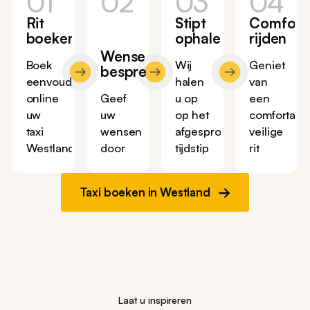
01
02
03
04
Rit
Stipt
Comfort
boeken
ophalen
rijden
Wensen
Boek
Wij
Geniet
bespreken
eenvoudig
halen
van
online
Geef
u op
een
uw
uw
op het
comfortabe
taxi
wensen
afgesproken
veilige
Westland
door
tijdstip
rit
Taxi boeken in Westland
Laat u inspireren