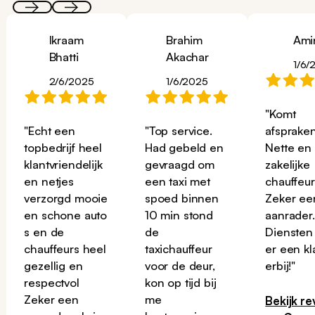
Ikraam
Brahim
Ami
Bhatti
Akachar
1/6/
2/6/2025
1/6/2025
"Komt
"Echt een
"Top service.
afspraken
topbedrijf heel
Had gebeld en
Nette en
klantvriendelijk
gevraagd om
zakelijke
en netjes
een taxi met
chauffeur
verzorgd mooie
spoed binnen
Zeker ee
en schone auto
10 min stond
aanrader
s en de
de
Diensten
chauffeurs heel
taxichauffeur
er een kl
gezellig en
voor de deur,
erbij!"
respectvol
kon op tijd bij
Zeker een
me
Bekijk re