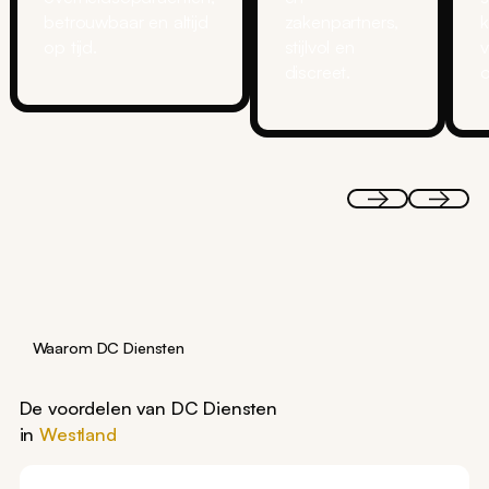
betrouwbaar en altijd
zakenpartners,
k
op tijd.
stijlvol en
v
discreet.
Waarom DC Diensten
De voordelen van DC Diensten
in
Westland