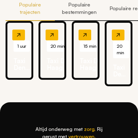
Populaire
Populaire
Populaire re
trajecten
bestemmingen
1 uur
20 min
15 min
20
min
Taxi
Taxi Den
Taxi Den
Taxi
Den
Haag →
Haag →
Den
Haag
Reinier de
HMC
Haag
→
Graaf
Bronovo
→
Ziggo
Gasthuis
Ziekenhuis
Delft
Dome
Ziekenhuis
Delft
Altijd onderweg met
zorg.
Rij
gerust met
vertrouwen.