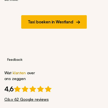
Taxi boeken in Westland
Feedback
Wat
klanten
over
ons zeggen
4,6
O.b.v 62 Google reviews