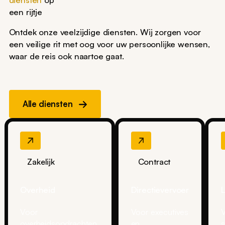
een rijtje
Ontdek onze veelzijdige diensten. Wij zorgen voor
een veilige rit met oog voor uw persoonlijke wensen,
waar de reis ook naartoe gaat.
Alle diensten
Zakelijk
Contract
Overheid
Directievervoer
L
Voor
Voor executives
overheidsopdrachten,
en