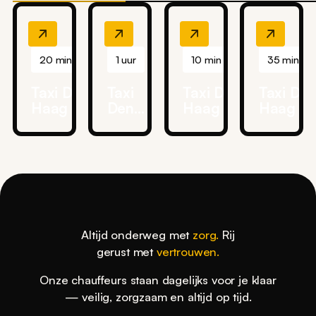
20 min
1 uur
10 min
35 min
Taxi Den
Taxi
Taxi Den
Taxi De
Haag →
Den
Haag →
Haag →
Reinier de
Haag
HMC
Ahoy
Graaf
→
Westeinde
Rotterd
Gasthuis
Ziggo
Ziekenhuis
Ziekenhuis
Dome
Delft
Altijd onderweg met
zorg.
Rij
gerust met
vertrouwen.
Onze chauffeurs staan dagelijks voor je klaar
— veilig, zorgzaam en altijd op tijd.