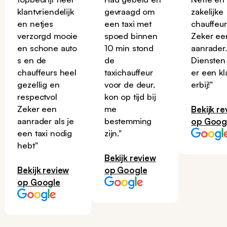
klantvriendelijk
gevraagd om
zakelijke
en netjes
een taxi met
chauffeur
verzorgd mooie
spoed binnen
Zeker ee
en schone auto
10 min stond
aanrader
s en de
de
Diensten
chauffeurs heel
taxichauffeur
er een kl
gezellig en
voor de deur,
erbij!"
respectvol
kon op tijd bij
Zeker een
me
Bekijk re
aanrader als je
bestemming
op Goog
een taxi nodig
zijn."
hebt"
Bekijk review
Bekijk review
op Google
op Google