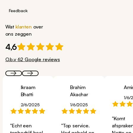
Feedback
Wat
klanten
over
ons zeggen
4,6
O.b.v 62 Google reviews
Ikraam
Brahim
Ami
Bhatti
Akachar
1/6/
2/6/2025
1/6/2025
"Komt
"Echt een
"Top service.
afspraken
topbedrijf heel
Had gebeld en
Nette en