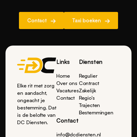
Contact
Taxi boeken
Footer
Links
Diensten
Home
Regulier
Over ons
Contract
Elke rit met zorg
Vacatures
Zakelijk
en aandacht,
Contact
Regio’s
ongeacht je
Trajecten
bestemming. Dat
Bestemmingen
is de belofte van
Contact
DC Diensten.
info@dcdiensten.nl