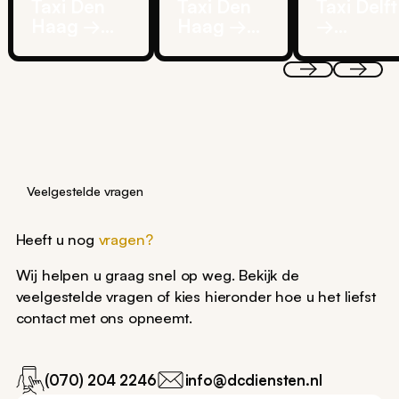
Taxi Den
Taxi Den
Taxi Delft
Haag →
Haag →
→
Amsterdam
Rotterdam
Rotterda
Airport
Airport
Veelgestelde vragen
Heeft u nog
vragen?
Wij helpen u graag snel op weg. Bekijk de
veelgestelde vragen of kies hieronder hoe u het liefst
contact met ons opneemt.
(070) 204 2246
info@dcdiensten.nl