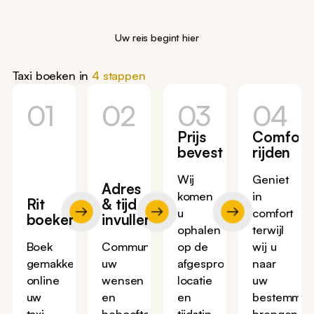
Uw reis begint hier
Taxi boeken in
4 stappen
01
02
03
04
Prijs
Comfort
bevestigen
rijden
Wij
Geniet
Adres
komen
in
Rit
& tijd
u
comfort
boeken
invullen
ophalen
terwijl
Boek
Communiceer
op de
wij u
gemakkelijk
uw
afgesproken
naar
online
wensen
locatie
uw
uw
en
en
bestemmin
taxi
behoeften
tijdstip
brengen