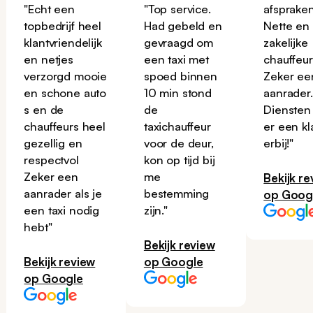
"Echt een
"Top service.
afspraken
topbedrijf heel
Had gebeld en
Nette en
klantvriendelijk
gevraagd om
zakelijke
en netjes
een taxi met
chauffeur
verzorgd mooie
spoed binnen
Zeker ee
en schone auto
10 min stond
aanrader
s en de
de
Diensten
chauffeurs heel
taxichauffeur
er een kl
gezellig en
voor de deur,
erbij!"
respectvol
kon op tijd bij
Zeker een
me
Bekijk re
aanrader als je
bestemming
op Goog
een taxi nodig
zijn."
hebt"
Bekijk review
Bekijk review
op Google
op Google