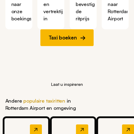
naar
en
bevestig
naar
onze
vertrektijd
de
Rotterdam
boekingspagina
in
ritprijs
Airport
Taxi boeken
Laat u inspireren
Andere
populaire taxiritten
in
Rotterdam Airport en omgeving