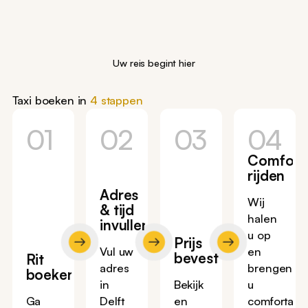
Uw reis begint hier
Taxi boeken in
4 stappen
01
02
03
04
Comfort
rijden
Adres
Wij
& tijd
halen
invullen
u op
Prijs
Vul uw
en
bevestigen
Rit
adres
brengen
boeken
in
Bekijk
u
Ga
Delft
en
comfortabe