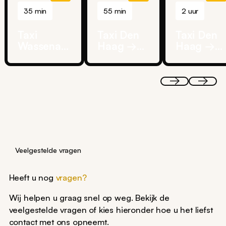
35 min
55 min
2 uur
Taxi
Taxi Den
Taxi Den
Wassenaar
Haag →
Haag →
→
Utrecht
Eindhove
Schiphol
Maxima
Airport
Ziekenhuis
Veelgestelde vragen
Heeft u nog
vragen?
Wij helpen u graag snel op weg. Bekijk de
veelgestelde vragen of kies hieronder hoe u het liefst
contact met ons opneemt.