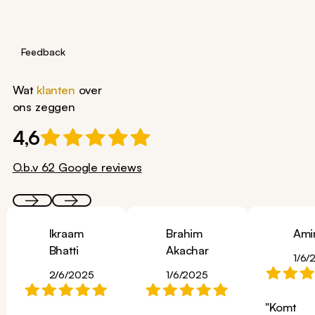
Feedback
Wat
klanten
over
ons zeggen
4,6
O.b.v 62 Google reviews
Ikraam
Brahim
Ami
Bhatti
Akachar
1/6/
2/6/2025
1/6/2025
"Komt