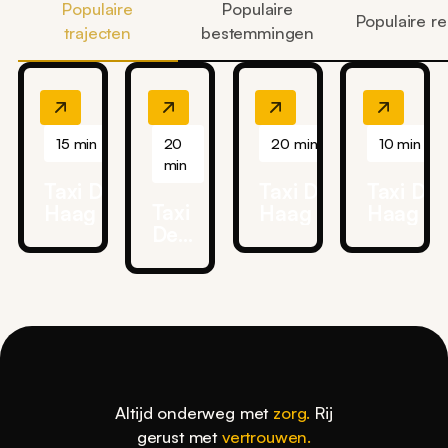
Populaire
Populaire
Populaire re
trajecten
bestemmingen
15 min
20
20 min
10 min
min
Taxi Den
Taxi Den
Taxi De
Taxi
Haag →
Haag →
Haag →
Den
HMC
Reinier de
HMC
Haag
Bronovo
Graaf
Westein
→
Ziekenhuis
Gasthuis
Ziekenh
Delft
Ziekenhuis
Delft
Altijd onderweg met
zorg.
Rij
gerust met
vertrouwen.