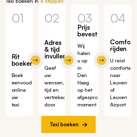
Taxi boeken in
4 stappen
01
02
03
04
Prijs
bevestigen
Comfort
Adres
Wij
rijden
& tijd
halen
invullen
Rit
u op
U reist
boeken
Geef
in
comfortabe
Boek
uw
Den
naar
eenvoudig
wensen,
Haag
Leuven
online
tijd en
op het
of
uw
vertrekadres
afgesproken
Leuven
taxi
door
moment
Airport
Taxi boeken