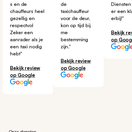
s en de
de
Diensten
chauffeurs heel
taxichauffeur
er een kl
gezellig en
voor de deur,
erbij!"
respectvol
kon op tijd bij
Zeker een
me
Bekijk re
aanrader als je
bestemming
op Goog
een taxi nodig
zijn."
hebt"
Bekijk review
Bekijk review
op Google
op Google
Onze diensten