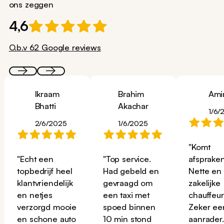
ons zeggen
4,6
O.b.v 62 Google reviews
Ikraam
Brahim
Ami
Bhatti
Akachar
1/6/
2/6/2025
1/6/2025
"Komt
"Echt een
"Top service.
afspraken
topbedrijf heel
Had gebeld en
Nette en
klantvriendelijk
gevraagd om
zakelijke
en netjes
een taxi met
chauffeur
verzorgd mooie
spoed binnen
Zeker ee
en schone auto
10 min stond
aanrader