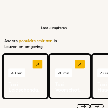
Laat u inspireren
Andere
populaire taxiritten
in
Leuven en omgeving
40 min
30 min
3 uu
Taxi
Taxi
Taxi
Leidschendam
Voorschoten
Haa
→ Schiphol
→ Schiphol
Düss
Airp