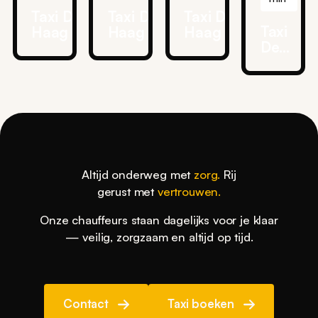
Taxi Den
Taxi Den
Taxi Den
Taxi
Haag →
Haag →
Haag →
Den
Schiphol
Ahoy
Haga
Haag
Rotterdam
Ziekenhuis
→
Delft
Altijd onderweg met
zorg.
Rij
gerust met
vertrouwen.
Onze chauffeurs staan dagelijks voor je klaar
— veilig, zorgzaam en altijd op tijd.
Contact
Taxi boeken