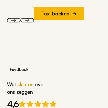
Taxi boeken
Feedback
Wat
klanten
over
ons zeggen
4,6