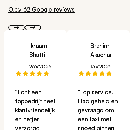
O.b.v 62 Google reviews
Ikraam
Brahim
Bhatti
Akachar
2/6/2025
1/6/2025
"Echt een
"Top service.
topbedrijf heel
Had gebeld en
klantvriendelijk
gevraagd om
en netjes
een taxi met
verzorgd
spoed binnen