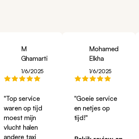
M
Mohamed
Ghamarti
Elkha
1/6/2025
1/6/2025
"Top service
"Goeie service
waren op tijd
en netjes op
moest mijn
tijd!"
vlucht halen
andere taxi
Bekijk review op